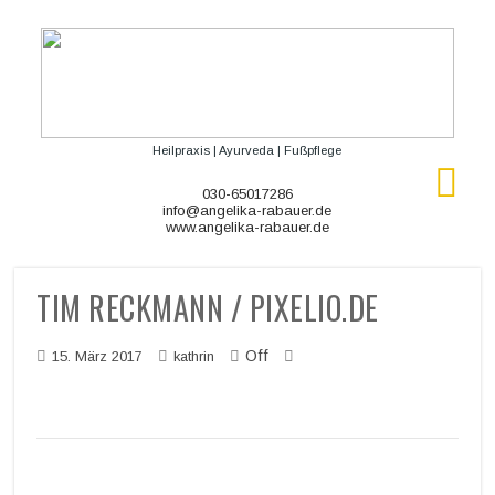
Heilpraxis | Ayurveda | Fußpflege
030-65017286
info@angelika-rabauer.de
www.angelika-rabauer.de
TIM RECKMANN / PIXELIO.DE
Off
15. März 2017
kathrin