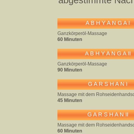
abgestimmte Nach
A B H Y A N G A I
Ganzkörperöl-Massage
60 Minuten
A B H Y A N G A II
Ganzkörperöl-Massage
90 Minuten
G A R S H A N I
Massage mit dem Rohseidenhands
45 Minuten
G A R S H A N II
Massage mit dem Rohseidenhands
60 Minuten