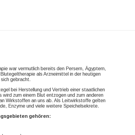
coin casino uk
best online casino europe
pay by mobile
deposit by
no id verif
casino
cas
uk
best eu
gamban
casino sit
apie war vermutlich bereits den Persern, Ägyptern,
Blutegeltherapie als Arzneimittel in der heutigen
 sich gebracht.
tegel bei Herstellung und Vertrieb einer staatlichen
ls wird zum einem Blut entzogen und zum anderen
an Wirkstoffen an uns ab. Als Leitwirkstoffe gelten
ide, Enzyme und viele weitere Speichelsekrete.
ngsgebieten gehören: