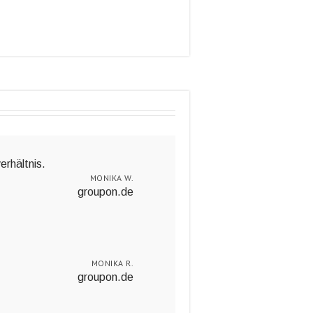
rhältnis.
MONIKA W.
groupon.de
MONIKA R.
groupon.de