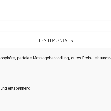
TESTIMONIALS
sphäre, perfekte Massagebehandlung, gutes Preis-Leistungsve
 und entspannend