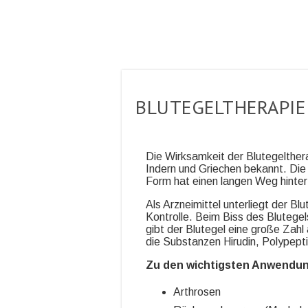
online casino no verification
best bit
BLUTEGELTHERAPIE
Die Wirksamkeit der Blutegelther
Indern und Griechen bekannt. Die 
Form hat einen langen Weg hinter
Als Arzneimittel unterliegt der Blu
Kontrolle. Beim Biss des Blutege
gibt der Blutegel eine große Zahl 
die Substanzen Hirudin, Polypept
Zu den wichtigsten Anwendu
Arthrosen