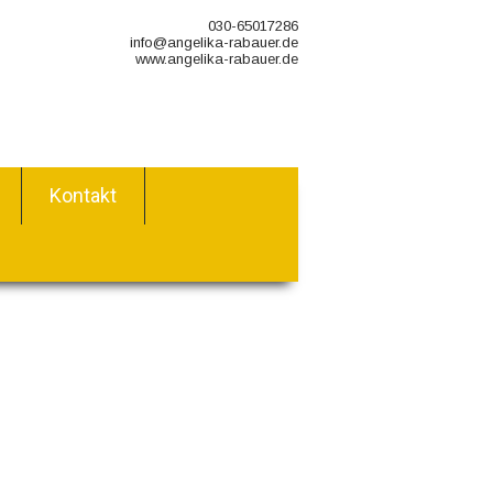
030-65017286
info@angelika-rabauer.de
www.angelika-rabauer.de
Kontakt