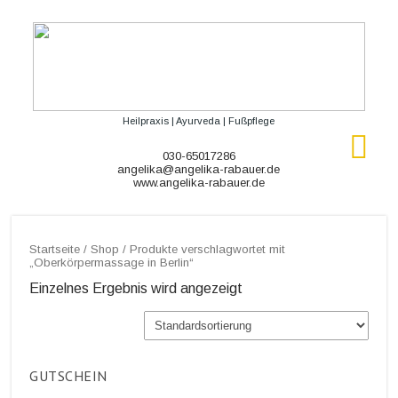
Heilpraxis | Ayurveda | Fußpflege
030-65017286
angelika@angelika-rabauer.de
www.angelika-rabauer.de
Startseite
/
Shop
/ Produkte verschlagwortet mit
„Oberkörpermassage in Berlin“
Einzelnes Ergebnis wird angezeigt
GUTSCHEIN