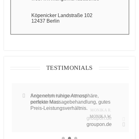
Köpenicker Landstraße 102
12437 Berlin
TESTIMONIALS
Angenehm ruhige Atmosphäre,
Sehr empfehlenswert und
perfekte Massagebehandlung, gutes
entspannend
Preis-Leistungsverhältnis.
MONIKA R.
MONIKA W.
groupon.de
groupon.de